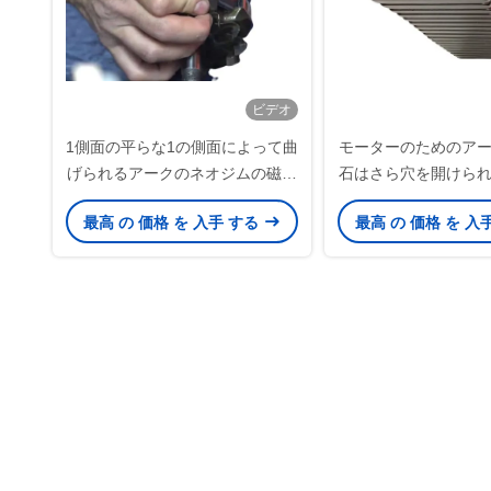
ビデオ
1側面の平らな1の側面によって曲
モーターのためのア
げられるアークのネオジムの磁石
石はさら穴を開けら
は16x12.5x6mm ACモーターおよ
ているサイズの高温
最高 の 価格 を 入手 する
最高 の 価格 を 入
び車の交流発電機との自由エネル
スタマイズ
ギーを得る