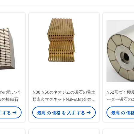
めの強いパ
N38 N50のネオジムの磁石の希土
N52形づく極
ムの棒磁石
類永久マグネットNdFeBの金のコ
ーター磁石の
ーティングは特にカスタマイズし
ン
手 する
最高 の 価格 を 入手 する
最高 の 価
た