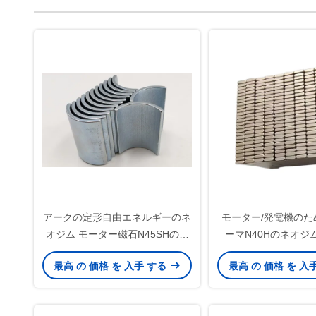
アークの定形自由エネルギーのネ
モーター/発電機のた
オジム モーター磁石N45SHの等
ーマN40Hのネオジ
級亜鉛コーティング
最高 の 価格 を 入手 する
最高 の 価格 を 入