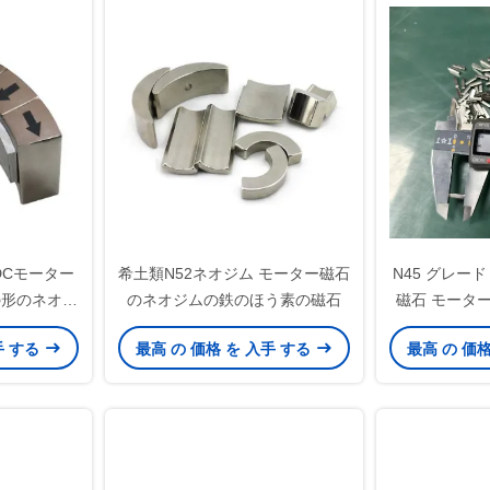
DCモーター
希土類N52ネオジム モーター磁石
N45 グレー
の形のネオジ
のネオジムの鉄のほう素の磁石
磁石 モータ
ーションのた
手 する
最高 の 価格 を 入手 する
最高 の 価
能