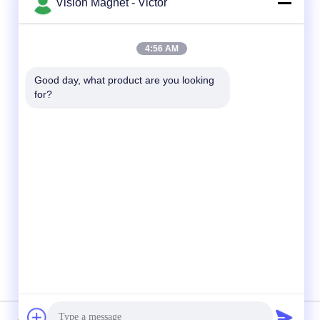
Vision Magnet - Victor
迅速な連絡
4:56 AM
テレ
Good day, what product are you looking 
86-13612960489
for?
メール
marketing@vision-moulding.com
アドレス
3/F、Bldg F、Hui Hon Industrial Park、
JinXiaoTang village、Fenggang Town、
Dongguan City、Guangdong Provincial、
523702 中国