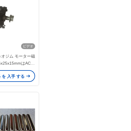
ビデオ
ネオジム モーター磁
.5x25x15mmはAC自
電機との自由エネル
格 を 入手 する
ーを得る