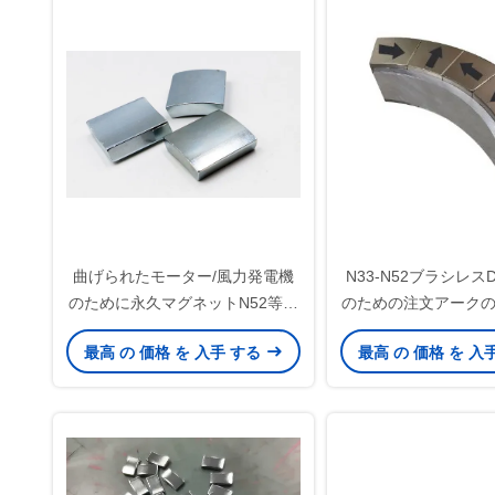
曲げられたモーター/風力発電機
N33-N52ブラシレス
のために永久マグネットN52等級
のための注文アーク
Ndfeb
ムの磁石
最高 の 価格 を 入手 する
最高 の 価格 を 入