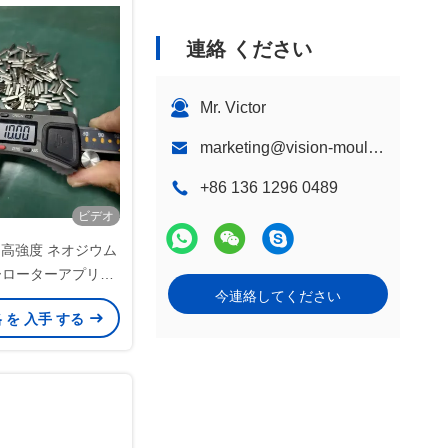
連絡 ください
Mr. Victor
marketing@vision-moulding.com
+86 136 1296 0489
ビデオ
ド 高強度 ネオジウム
ーローターアプリケ
今連絡してください
めのカスタマイズ可
格 を 入手 する
なサイズ