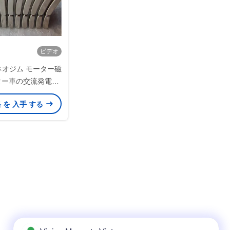
ビデオ
ネオジム モーター磁
ター車の交流発電機
30x4.5mmを弧を
格 を 入手 する
きます