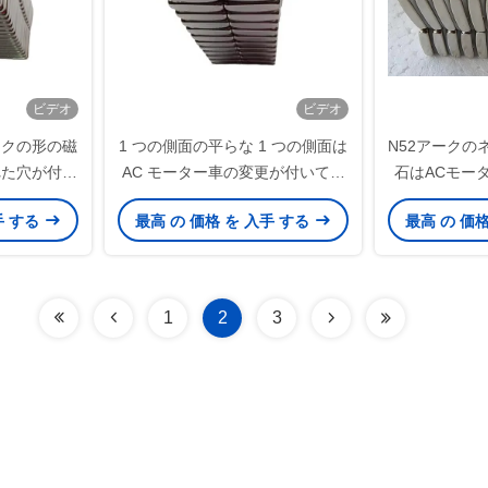
ビデオ
ビデオ
ークの形の磁
1 つの側面の平らな 1 つの側面は
N52アークの
れた穴が付い
AC モーター車の変更が付いてい
石はACモー
ネオジムをカ
る N52 アーク ネオジム磁石を曲
との平らな19x
手 する
最高 の 価格 を 入手 する
最高 の 価
した
げました
描
1
2
3