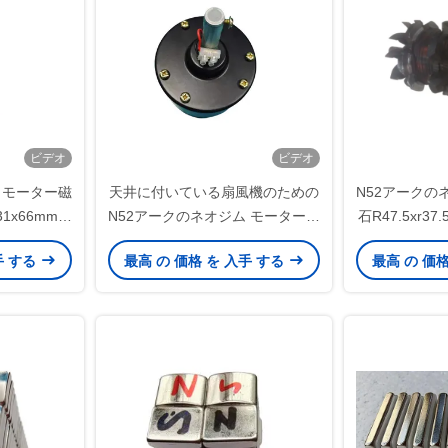
ビデオ
ビデオ
 モーター磁
天井に付いている扇風機のための
N52アークの
.31x66mmの
N52アークのネオジム モーター磁
石R47.5xr37
石R46.22xr43.13x28x25mm
動車の交流発
手 する
最高 の 価格 を 入手 する
最高 の 価
ギ