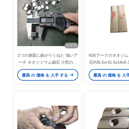
ビデオ
2つの側面に曲がりくねた 強いア
N35アークのネオジム
ーチ ネオジミウム磁石 小型の風
石R36.5xr31.5x18x6
力タービンのための滑らかなコー
長い長さ
最高 の 価格 を 入手 する
最高 の 価格 を 入
ティング