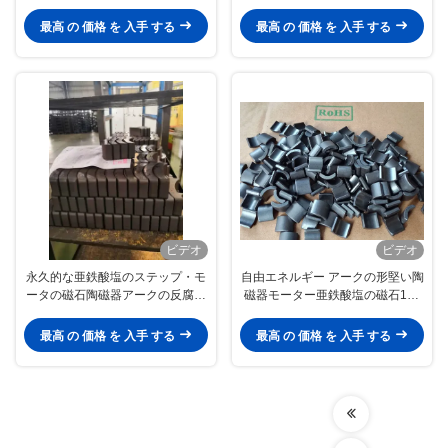
の形の亜鉄酸塩の磁石
酸塩アークの磁石
最高 の 価格 を 入手 する
最高 の 価格 を 入手 する
ビデオ
ビデオ
永久的な亜鉄酸塩のステップ・モ
自由エネルギー アークの形堅い陶
ータの磁石陶磁器アークの反腐食
磁器モーター亜鉄酸塩の磁石130
R75.15 X r67.15 X W64
131
最高 の 価格 を 入手 する
最高 の 価格 を 入手 する