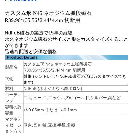
カスタム形 N45 ネオジウム弧段磁石
R39.96*r35.56*2.44*4.4m 切断用
NdFeB磁石の製造で15年の経験
永久ネオジウム磁石のサイズと形をカスタマイズすること
ができます
迅速な配送と安価な価格
カスタム形 N45 ネオジウム弧段磁石
製品名
R39.96*r35.56*2.44*4.4m 切断用
弧形 (シントレしたNdFeB磁石の形はカスタマイズでき
形状
ます)
材料
NdFeB (ネオジミウム鉄ボロン)
コーティ
ニ-キュー-ニ,ニッケル,Zn,ゴールド,シルバー,銅など
ング
容積の許
+/-0.05mm または +/-0.1mm
容量
マグネテ
ィゼーシ
厚さ,長さ,軸,直径,半径,多極
ョン方向