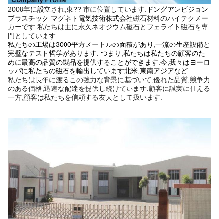
2008年に設立され,東?? 市に位置しています.
ドングアンビジョン
プラスチック マグネト電気技術株式会社
磁石材料のハイテクメー
カーです 私たちは主に永久ネオジウム磁石とフェライト磁石を専
門としています
私たちの工場は3000平方メートルの面積があり,一流の生産設備と
完璧なテスト哲学があります. つまり,私たちは私たちの顧客のた
めに最高の品質の製品を提供することができます.今,我々はヨーロ
ッパに私たちの磁石を輸出しています北米,東南アジアなど
私たちは長年に渡るこの強力な背景に基づいて,優れた品質,競争力
のある価格,迅速な配達を提供し続けています.顧客に誠実に仕える
一方,顧客は私たちを信頼する友人として扱います.