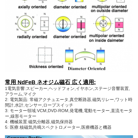
常用 NdFeB ネオジム磁石 広く適用:
1電気音響:スピーカー,ヘッドフォン,イヤホン,ステージ音響装置,
アラーム,マイク
2: 電気製品: 常磁アクチュエータ,真空断路器,磁気リレー,ワット時
間計,水計,センサー,ロープスイッチ
3: モーター領域:VCM,DVD-ROM,発電機,電動モーター,直流モータ
ー,線形モーター
4: 機械装置:磁気分離器,磁気保持器
5: 医療:核磁気共鳴スペクトロメーター,医療機器と機器