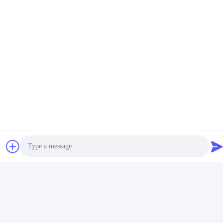
タグ:
注文の希土類磁石
注文の産業磁石
注文の定形ネオジムの磁石
関連製品
Photo