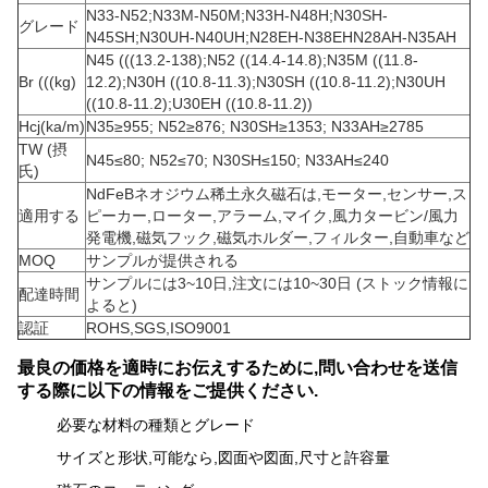
N33-N52;N33M-N50M;N33H-N48H;N30SH-
グレード
N45SH;N30UH-N40UH;N28EH-N38EH
N28AH-N35AH
N45 (((
13.2-138
);N52 ((14.4-14.8);N35M ((11.8-
Br (((kg)
12.2);N30H ((10.8-11.3);N30SH ((10.8-11.2);N30UH
((10.8-11.2);U30EH ((10.8-11.2))
Hcj(ka/m)
N35≥955; N52≥876; N30SH≥1353; N33AH≥2785
TW (摂
N45≤80; N52≤70; N30SH≤150; N33AH≤240
氏)
NdFeBネオジウム稀土永久磁石は,モーター,センサー,ス
適用する
ピーカー,ローター,アラーム,マイク,
風力タービン/風力
発電機,磁気フック,磁気ホルダー,フィルター,自動車など
MOQ
サンプルが提供される
サンプルには3~10日,注文には10~30日 (ストック情報に
配達時間
よると)
認証
ROHS,SGS,ISO9001
最良の価格を適時にお伝えするために,問い合わせを送信
する際に以下の情報をご提供ください.
必要な材料の種類とグレード
サイズと形状,可能なら,図面や図面,尺寸と許容量