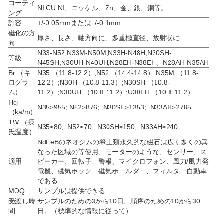
コーティ
NI CU NI、ニッケル、Zn、金、銀、銅等。
ング
許容
+/-0.05mmまたは+/-0.1mm
磁化の方
厚さ、長さ、軸方向に、多重極直径、放射状に
向
N33-N52;N33M-N50M;N33H-N48H;N30SH-
等級
N45SH;N30UH-N40UH;N28EH-N38EH、N28AH-N35AH
Br （キ
N35 （11.8-12.2）;N52 （14.4-14.8）;N35M （11.8-
ログラ
12.2）;N30H （10.8-11.3）;N30SH （10.8-
ム）
11.2）;N30UH （10.8-11.2）;U30EH （10.8-11.2）
Hcj
N35≥955; N52≥876; N30SH≥1353; N33AH≥2785
（ka/m）
TW （摂
N35≤80; N52≤70; N30SH≤150; N33AH≤240
氏温度）
NdFeBのネオジムの希土類永久的な磁石は広く多くの異
なった区域の
等
使用、モーターのような、センサー、ス
適用
ピーカー、回転子、警報、マイクロフォン、
風力/風力発
電機、磁気ホック、磁気ホールダー、フィルター自動車
である
MOQ
サンプルは提供できる
受渡し時
サンプルのための3から10日、順序のための10から30
間
日。（標準的な情報に従って）