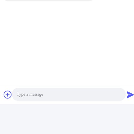
受渡し時間は何であるか。
5から30日、量に従って、標準的な情報およびあなたの特別な要求
は、私達に連絡する正確な受渡し時間を与える。
私はいかに連絡してもいいか。
連絡先情報は、感じる私達に連絡して自由にいつでもここにあ
る、私達は24時間以内に答えることを試みる。
タグ:
永久マグネット NdFeB
ネオジム鉄ホウ素磁石
ネオジム希土類磁石
関連製品
Photo