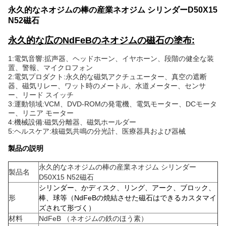
永久的なネオジムの棒の産業ネオジム シリンダーD50X15
N52磁石
永久的な広のNdFeBのネオジムの磁石の塗布:
1:電気音響:拡声器、ヘッドホーン、イヤホーン、段階の健全な装
置、警報、マイクロフォン
2:電気プロダクト:永久的な磁気アクチュエーター、真空の遮断
器、磁気リレー、ワット時のメートル、水道メーター、センサ
ー、リード スイッチ
3:運動領域:VCM、DVD-ROMの発電機、電気モーター、DCモータ
ー、リニア モーター
4:機械設備:磁気分離器、磁気ホールダー
5:ヘルスケア:核磁気共鳴の分光計、医療器具および器械
製品の説明
永久的なネオジムの棒の産業ネオジム シリンダー
製品名
D50X15 N52磁石
シリンダー、かディスク、リング、アーク、ブロック、
形
棒、球等（NdFeBの焼結させた磁石はできるカスタマイ
ズされて形づく）
材料
NdFeB （ネオジムの鉄のほう素）