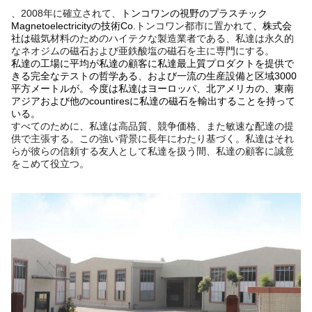
、2008年に確立されて、
トンコワンの視野のプラスチック
Magnetoelectricityの技術Co.
トンコワン都市に置かれて
、株式会
社は
磁気材料のためのハイテクな製造業者である、私達は永久的
なネオジムの磁石および亜鉄酸塩の磁石を主に専門にする。
私達の工場に平均が私達の顧客に私達最上質プロダクトを提供で
きる完全なテストの哲学ある、および一流の生産設備と区域3000
平方メートルが。今度は私達はヨーロッパ、北アメリカの、東南
アジアおよび他のcountiresに私達の磁石を輸出することを持って
いる。
すべてのために、私達は高品質、競争価格、また敏速な配達の提
供で主張する。この強い背景に長年にわたり基づく。私達はそれ
らが彼らの信頼する友人として私達を扱う間、私達の顧客に誠意
をこめて役立つ。