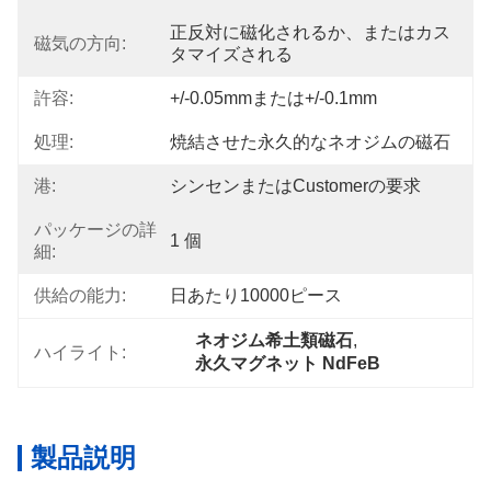
正反対に磁化されるか、またはカス
磁気の方向:
タマイズされる
許容:
+/-0.05mmまたは+/-0.1mm
処理:
焼結させた永久的なネオジムの磁石
港:
シンセンまたはcustomerの要求
パッケージの詳
1 個
細:
供給の能力:
日あたり10000ピース
ネオジム希土類磁石
, 
ハイライト:
永久マグネット NdFeB
製品説明