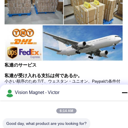
私達のサービス
私達が受け入れる支払は何であるか。
小さい順序のため:T/T、ウェスタン・ユニオン、Paypalの条件付
捺印証書。必要性の完全な支払先立って。
大きい順序のため:T/T、L/C、D/P、D/A、ウェスタン・ユニオンの
Vision Magnet - Victor
条件付捺印証書。先立って30%の沈殿物、出荷する前の70%の支
払。
6:14 AM
MOQは何であるか。
10pcs、100pcs、500pcs、50000pcs、500000pcs等は別のサイ
ズ、項目、設計およびプロセスに、依存する。
Good day, what product are you looking for?
サンプル順序は受け入れられる。