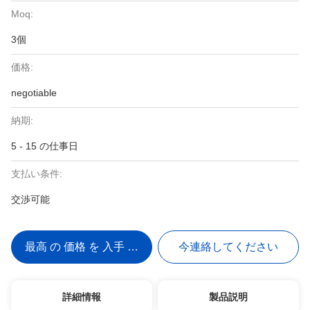
Moq:
3個
価格:
negotiable
納期:
5 - 15 の仕事日
支払い条件:
交渉可能
最高 の 価格 を 入手 する
今連絡してください
詳細情報
製品説明