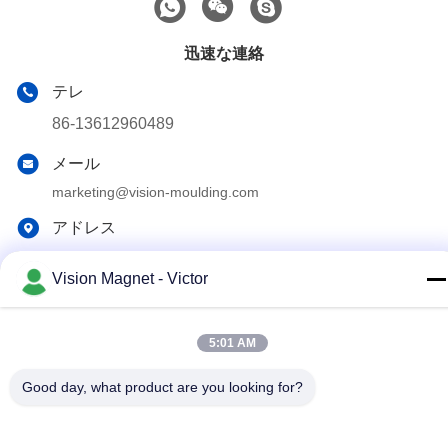
迅速な連絡
テレ
86-13612960489
メール
marketing@vision-moulding.com
アドレス
3/F、Bldg F、Hui Hon Industrial Park、JinXiaoTang
village、Fenggang Town、Dongguan City、Guangdong
Vision Magnet - Victor
Provincial、523702 中国
5:01 AM
プライバシーポリシー
|
地図
Good day, what product are you looking for?
中国 良質 産業ネオジムの磁石 提供者 著作権 2019-2026
Dongguan Vision Plastics Magnetoelectricity Technology Co., Ltd.
すべての権利は保護されています.