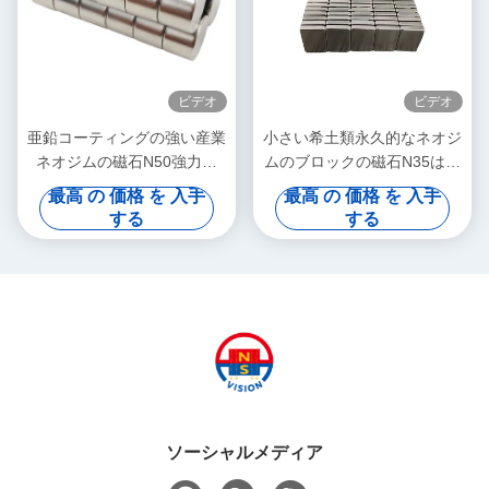
ビデオ
ビデオ
亜鉛コーティングの強い産業
小さい希土類永久的なネオジ
ネオジムの磁石N50強力な
ムのブロックの磁石N35はコ
20*20mm
ーティングの多目的使用を亜
最高 の 価格 を 入手
最高 の 価格 を 入手
鉛でメッキする
する
する
ソーシャルメディア