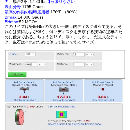
力、
場合2を: 17.33 lbs
引っ張りなさい
表面分野:
1795 Gauss
最高の作動の臨時雇用者:
176ºF （80ºC）
Brmax:
14,800 Gauss
BHmax:
52 MGOe
このサイズは等級N52の大きい一般目的ディスク磁石である。そ
れらは芸術および強く、薄いディスクを要求する技術の塗布のた
めに優秀である。ちょうど1/16」厚く、しかしまだ丈夫なディス
ク。磁石はそれのために偽って強いであるサイズ