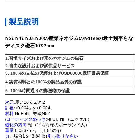
製品説明
N52 N42 N35 N30の産業ネオジムのNdFebの希土類平らな
ディスク磁石10X2mm
1.習慣サイズおよび形のネオジムの磁石
2.自由な設計および試供品サービス
3. 100%の支払の保護およびUSD80000保証貿易保証
4.実質材料との100%の製品品質の保護
5. 100%時間通りの郵送物の保護
次元:
厚い10 dia. X 2
許容:
±0.004」x ±0.004」
材料:
NdFeB、等級N52
/コーティングめっき:
NI CU NI （ニッケル）
磁化の方向:
軸（平らな端のポーランド人）
重量:
0.0532 oz。（1.51のg）
力、
場合1を: 3.84 lbs
引っ張りなさい