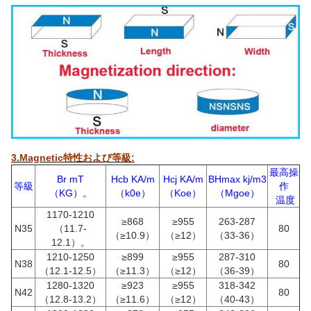
3.Magnetic特性および等級:
最高操
Br mT
Hcb KA/m
Hcj KA/m
BHmax kj/m3
等級
作
（KG）。
（k0e）
（Koe）
（Mgoe）
温度
1170-1210
≥868
≥955
263-287
N35
（11.7-
80
（≥10.9）
（≥12）
（33-36）
12.1）。
1210-1250
≥899
≥955
287-310
N38
80
（12.1-12.5）
（≥11.3）
（≥12）
（36-39）
1280-1320
≥923
≥955
318-342
N42
80
（12.8-13.2）
（≥11.6）
（≥12）
（40-43）