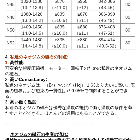
1320-1380
≥876
≥955
342-366
N45
80
（13.2-13.8）
（≥11.0）
（≥12）
（43-46）
1380-1420
≥835
≥876
366-390
N48
80
（13.8-14.2）
（≥10.5）
（≥11）
（46-49）
1400-1450
≥835
≥880
376-408
N50
80
（14.0-14.5）
（≥10.0）
（≥11）
（47-51）
1440-1480
≥835
≥880
394-414
N52
80
（14.4-14.8）
（≥10.0）
（≥11）
（49.5-52）
4.
私達のネオジムの磁石の利点:
1.
高性能:
可変的な頻度圧縮機、モーター、回転子のための私達のネオジム
の磁石。
2.
高いConsistancy:
私達のネオジムは、（Br）および（Hcj） 1.63より大いに高い。表
面の磁界および磁束の一貫性は+/-0.05%で制御することができ
る。
3.
高い働く温度:
私達のネオジムの磁石は優秀な温度の抵抗に働く温度の条件を満
たすことができる。ほとんどの適用にあることができる。
D1*3ニッケルのコーティングのスピーカー ディスク
5.
ネオジムの磁石の生産の流れ:
機械inspection&packing前の工場を処置磁化する切断表面のた