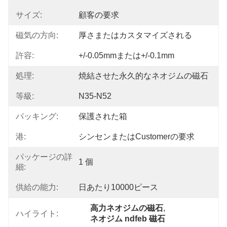
サイズ:
顧客の要求
磁気の方向:
厚さまたはカスタマイズされる
許容:
+/-0.05mmまたは+/-0.1mm
処理:
焼結させた永久的なネオジムの磁石
等級:
N35-N52
パッキング:
保護された箱
港:
シンセンまたはcustomerの要求
パッケージの詳
1 個
細:
供給の能力:
日あたり10000ピース
高力ネオジムの磁石
, 
ハイライト:
ネオジム ndfeb 磁石