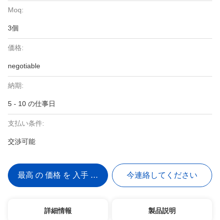
Moq:
3個
価格:
negotiable
納期:
5 - 10 の仕事日
支払い条件:
交渉可能
最高 の 価格 を 入手 する
今連絡してください
詳細情報
製品説明