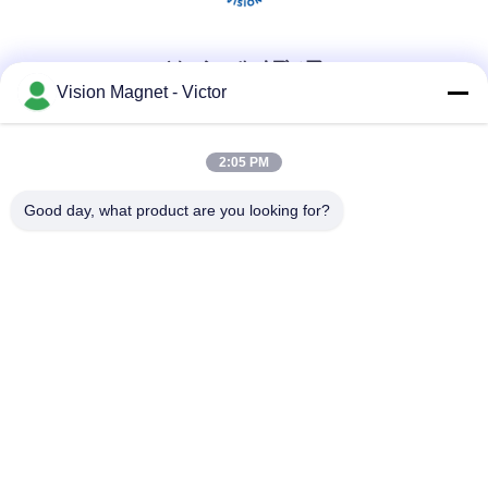
ソーシャルメディア
Vision Magnet - Victor
迅速な連絡
2:05 PM
テレ
Good day, what product are you looking for?
86-13612960489
メール
marketing@vision-moulding.com
アドレス
1/F、建物7、Zhengqiangdaの科学技術公園の襄陽市の道、
Shiguのコミュニティ、Tangxiaの町、トンコワン都市、広東
省、中国