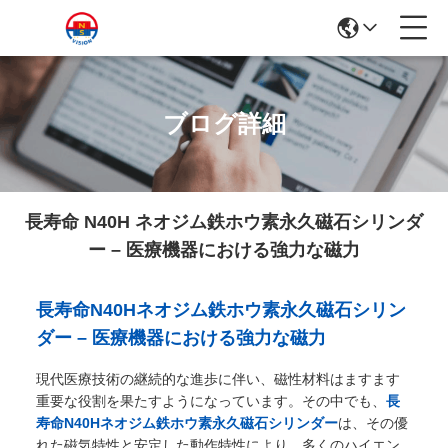
ブログ詳細
長寿命 N40H ネオジム鉄ホウ素永久磁石シリンダ
ー – 医療機器における強力な磁力
長寿命N40Hネオジム鉄ホウ素永久磁石シリン
ダー – 医療機器における強力な磁力
現代医療技術の継続的な進歩に伴い、磁性材料はますます
重要な役割を果たすようになっています。その中でも、
長
寿命N40Hネオジム鉄ホウ素永久磁石シリンダー
は、その優
れた磁気特性と安定した動作特性により、多くのハイエン