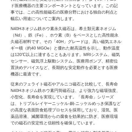
ド医療機器の主要コンポーネントとなっています。この記
事では、この高性能磁石の医療分野における独自の利点と
幅広い用途についてご案内します。
N40Hネオジム鉄ホウ素永久磁石は、希土類元素ネオジム
（Nd）、鉄（Fe）、ホウ素（B）をベースとした高性能永
久磁石材料です。その「40H」グレードは、高い磁気エネル
ギー積（約40 MGOe）と優れた耐高温性を示し、動作温度
は120℃以上に達することもあります。MRIシステム、磁気
センサー、磁気浮上駆動システム、医療用ポンプ、精密位
置決めデバイスなど、長期的な安定動作を必要とする医療
機器に最適です。
従来のフェライト磁石やアルニコ磁石と比較して、長寿命
N40Hネオジム鉄ホウ素円筒磁石は、より強力な磁場強度、
小型化、長寿命を実現しています。「長寿命」シリーズ
は、トリプルレイヤーニッケル-銅-ニッケルめっき保護など
の高度な表面防食処理プロセスを採用しており、湿気、医
薬品溶液、滅菌環境からの腐食を効果的に防ぎ、医療現場
での磁石の安定性と信頼性を確保しています。