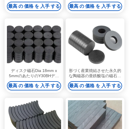
の形の堅い陶磁器の磁石550
磁石130 131
最高 の 価格 を 入手 する
最高 の 価格 を 入手 する
775
ディスク磁石Dia 18mm x
形づく産業焼結させた永久的
5mmのあたりのY30BHディ
な陶磁器の亜鉄酸塩の磁石の
スク形の亜鉄酸塩の磁石
ブロック リング ディスク ア
最高 の 価格 を 入手 する
最高 の 価格 を 入手 する
ーク