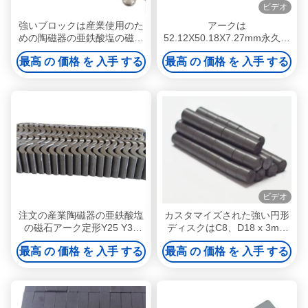
ビデオ
強いブロックは産業使用のた
アークは
めの陶磁器の亜鉄酸塩の磁石
52.12X50.18X7.27mm永久的
C5 C8の等級を形づけた
な亜鉄酸塩の磁石を産業モー
最高 の 価格 を 入手 する
最高 の 価格 を 入手 する
ター高い耐久性のための区分
する
ビデオ
注文の産業陶磁器の亜鉄酸塩
カスタマイズされた強い円形
の磁石アーク定形Y25 Y30
ディスクはC8、D18 x 3mm
Y30BH Y35の等級
の陶磁器の亜鉄酸塩の磁石の
最高 の 価格 を 入手 する
最高 の 価格 を 入手 する
製造業者を形づける