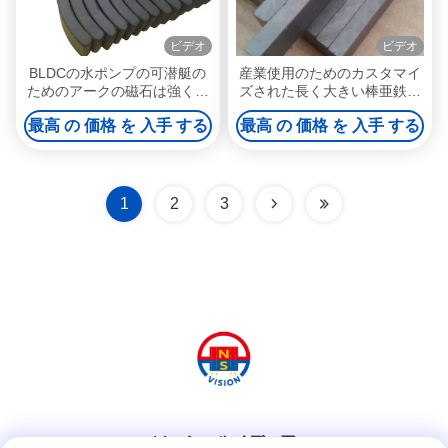
ビデオ
ビデオ
BLDCの水ポンプの可潜艇の
産業使用のためのカスタマイ
ためのアークの磁石は強く堅
ズされた長く大きい棒亜鉄酸
い亜鉄酸塩の磁石をポンプで
塩の陶磁器の磁石
最高 の 価格 を 入手 する
最高 の 価格 を 入手 する
くむ
1
2
3
ソーシャルメディア