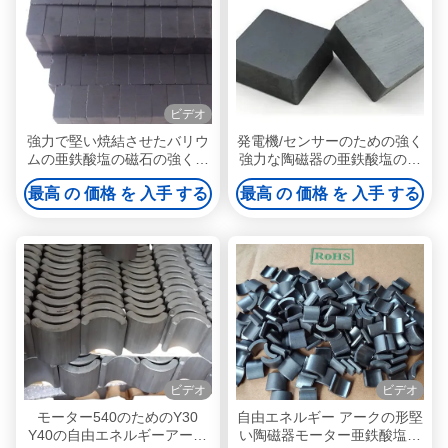
ビデオ
強力で堅い焼結させたバリウ
発電機/センサーのための強く
ムの亜鉄酸塩の磁石の強く永
強力な陶磁器の亜鉄酸塩の磁
久的で高い信頼性
石の正方形のブロック
最高 の 価格 を 入手 する
最高 の 価格 を 入手 する
ビデオ
ビデオ
モーター540のためのY30
自由エネルギー アークの形堅
Y40の自由エネルギーアーク
い陶磁器モーター亜鉄酸塩の