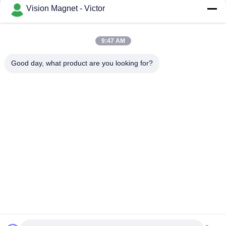
Vision Magnet - Victor
迅速な連絡
9:47 AM
テレ
Good day, what product are you looking for?
86-13612960489
メール
marketing@vision-moulding.com
アドレス
3/F、Bldg F、Hui Hon Industrial Park、JinXiaoTang
village、Fenggang Town、Dongguan City、Guangdong
Provincial、523702 中国
プライバシーポリシー
|
地図
中国 良質 産業ネオジムの磁石 提供者 著作権 2019-2026
Dongguan Vision Plastics Magnetoelectricity Technology Co., Ltd.